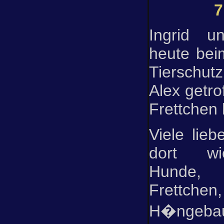
7
Ingrid u
heute bei
Tierschut
Alex getro
Frettchen 
Viele lieb
dort wi
Hunde, K
Frettchen,
H�ngebau