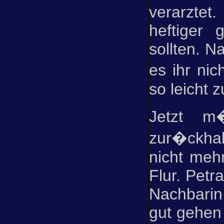
verarztet
heftiger 
sollten. N
es ihr nic
so leicht z
Jetzt m
zur�ckha
nicht meh
Flur. Petr
Nachbarin
gut gehen 