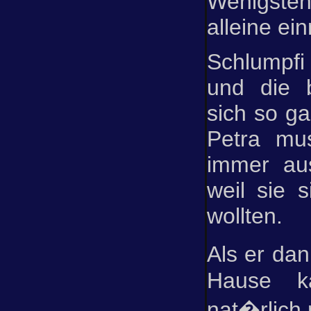
Wenigste
alleine ei
Schlumpfi 
und die 
sich so ga
Petra mu
immer aus
weil sie 
wollten.
Als er da
Hause k
nat�rlich 