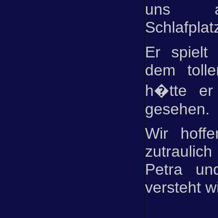
uns a
Schlafplat
Er spielt 
dem tolle
h�tte er
gesehen.
Wir hoff
zutraulich
Petra un
versteht wi