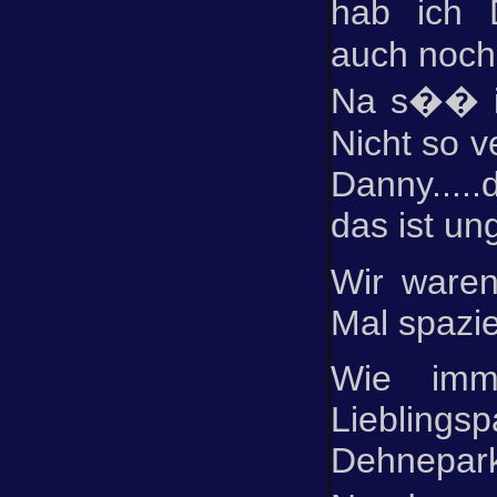
hab ich 
auch noch 
Na s�� ist
Nicht so v
Danny.....
das ist un
Wir waren
Mal spazier
Wie imm
Liebli
Dehnepar