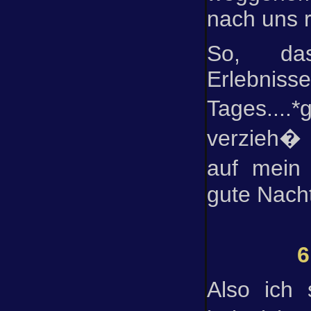
nach uns r
So, da
Erlebnis
Tages..
verzieh�
auf mein 
gute Nacht
6
Also ich 