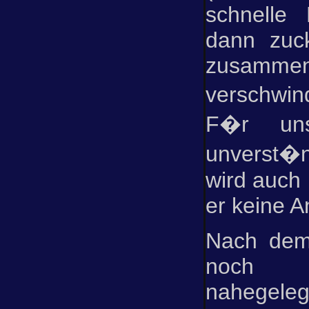
schnelle
dann zuck
zusa
verschwin
F�r un
unverst�n
wird auch 
er keine 
Nach dem
noch
nahegel