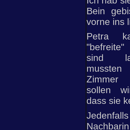
Ich hab si
Bein geb
vorne ins 
Petra 
"befreite"
sind la
mussten
Zimmer 
sollen w
dass sie k
Jedenfal
Nachbar