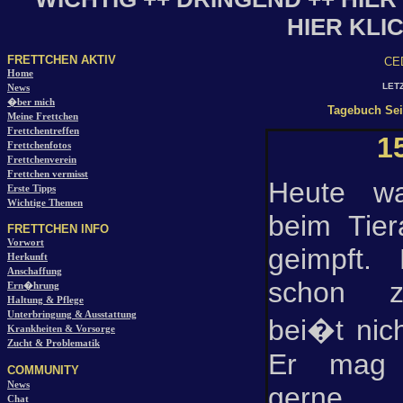
HIER KLI
FRETTCHEN AKTIV
CE
Home
LET
News
�ber mich
Tagebuch Se
Meine Frettchen
Frettchentreffen
1
Frettchenfotos
Frettchenverein
Frettchen vermisst
Heute wa
Erste Tipps
Wichtige Themen
beim Tier
FRETTCHEN INFO
Vorwort
geimpft.
Herkunft
Anschaffung
schon zu
Ern�hrung
Haltung & Pflege
Unterbringung & Ausstattung
bei�t nich
Krankheiten & Vorsorge
Zucht & Problematik
Er mag 
COMMUNITY
News
gerne 
Chat