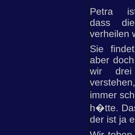
Petra ist
dass di
verheilen 
Sie findet
aber doch 
wir dre
verstehe
immer sch
h�tte. Das
der ist ja 
Wir toben 