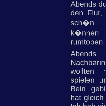
Abends dur
den Flur, 
sch�n 
k�nnen 
rumtoben.
Abends
Nachbarin
wollten 
spielen u
Bein geb
hat gleich