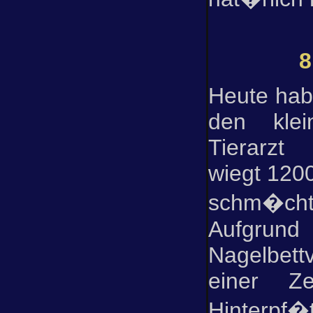
8
Heute hab
den kle
Tierarzt 
wiegt 1200
schm�cht
Aufgr
Nagelbet
einer Z
Hinterpf�