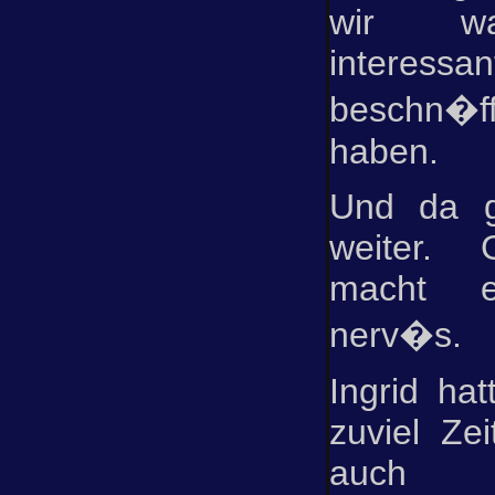
wir wa
intere
beschn�
haben.
Und da g
weiter. 
macht 
nerv�s.
Ingrid hat
zuviel Ze
auch 