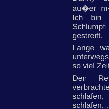
au�er m
Ich bin
Schlumpf
gestreift.
Lange wa
unterwegs,
so viel Zei
Den Re
verbrac
schlafe
schlafen...