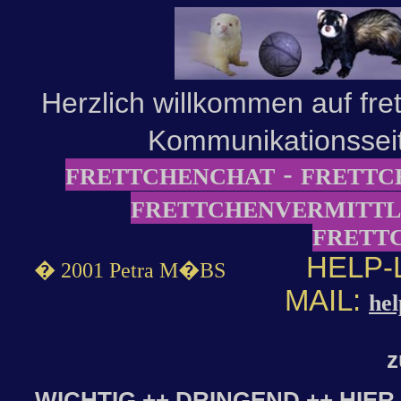
Herzlich willkommen auf fret
Kommunikationsseit
-
FRETTCHENCHAT
FRETTC
FRETTCHENVERMITT
FRETT
HELP-LI
� 2001 Petra M�BS
MAIL:
hel
z
WICHTIG ++ DRINGEND ++ HIER