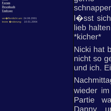
Forum
schnappen
Downloads
Umfrage
l�sst sic
ver�ffentlicht am:
24.06.2001
letzte �nderung:
10.01.2004
lieb halte
*kicher*
Nicki hat 
nicht so g
und ich. E
Nachmit
wieder i
Partie wa
Danny u