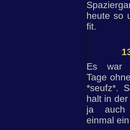
Spazierg
heute so 
fit.
1
Es war l
Tage ohne
*seufz*. 
halt in de
ja auch 
einmal ein