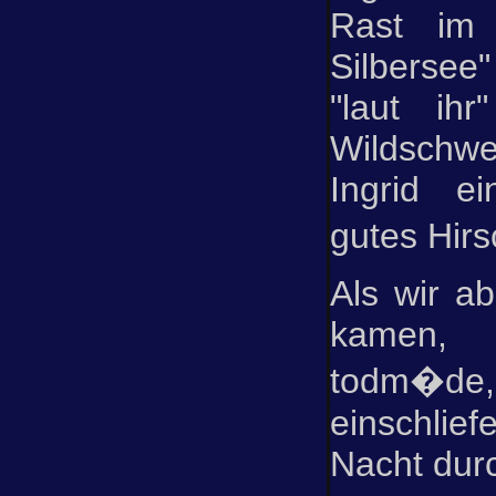
Rast im
Silbersee
"laut ihr
Wildsch
Ingrid e
gutes Hir
Als wir a
kamen, 
todm�de,
einschlie
Nacht durc