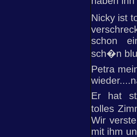
haben ihn 
Nicky ist 
verschrec
schon ei
sch�n blu
Petra mein
wieder....n
Er hat s
tolles Zim
Wir verst
mit ihm un