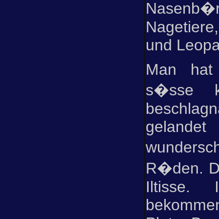
Nasenb
Nagetiere
und Leopa
Man hat
s�sse kl
beschlag
gelande
wundersc
R�den. Dr
Iltisse.
bekomme