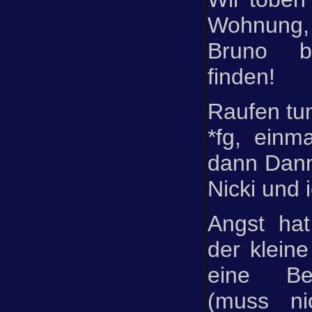
Wohnung,
Bruno be
finden!
Raufen tu
*fg, einm
dann Dann
Nicki und i
Angst ha
der klein
eine Be
(muss ni