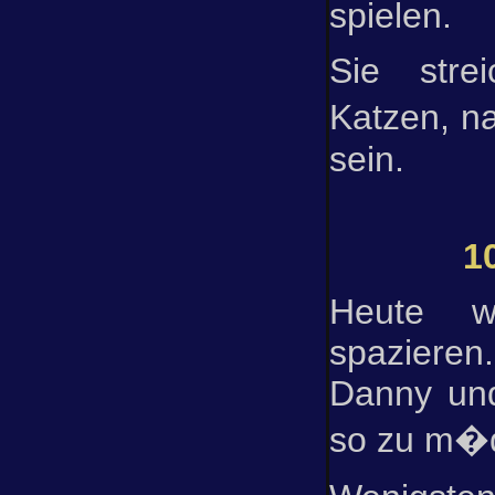
spielen.
Sie strei
Katzen, na
sein.
1
Heute w
spazieren.
Danny und
so zu m�