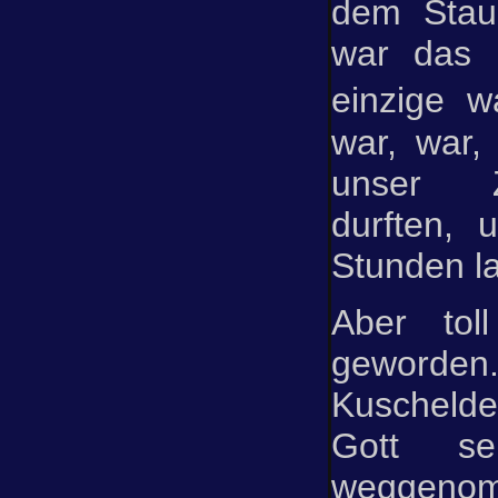
dem Stau
war das r
einzige 
war, war, 
unser Z
durften, 
Stunden l
Aber tol
gewor
Kuschelde
Gott se
weggenom