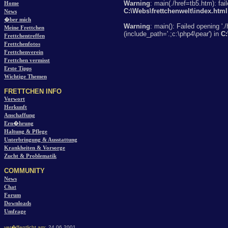
Warning
: main(./href=tb5.htm): fai
Home
C:\Webs\frettchenwelt\index.html
News
�ber mich
Warning
: main(): Failed opening './
Meine Frettchen
(include_path='.;c:\php4\pear') in
C:
Frettchentreffen
Frettchenfotos
Frettchenverein
Frettchen vermisst
Erste Tipps
Wichtige Themen
FRETTCHEN INFO
Vorwort
Herkunft
Anschaffung
Ern�hrung
Haltung & Pflege
Unterbringung & Ausstattung
Krankheiten & Vorsorge
Zucht & Problematik
COMMUNITY
News
Chat
Forum
Downloads
Umfrage
ver�ffentlicht am:
24.06.2001