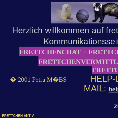
Herzlich willkommen auf fret
Kommunikationsseit
-
FRETTCHENCHAT
FRETTC
FRETTCHENVERMITT
FRETT
HELP-LI
� 2001 Petra M�BS
MAIL:
hel
z
FRETTCHEN AKTIV